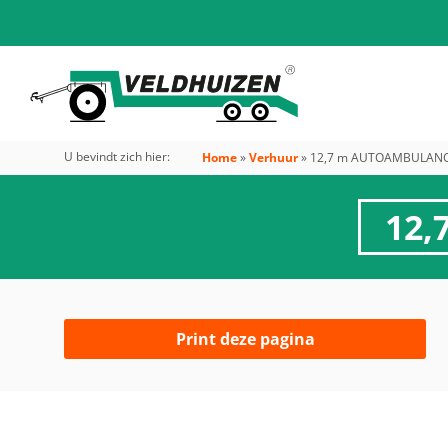
U bevindt zich hier:
Home
»
Verhuur
»
12,7 m AUTOAMBULANC
12,
Print deze pagina