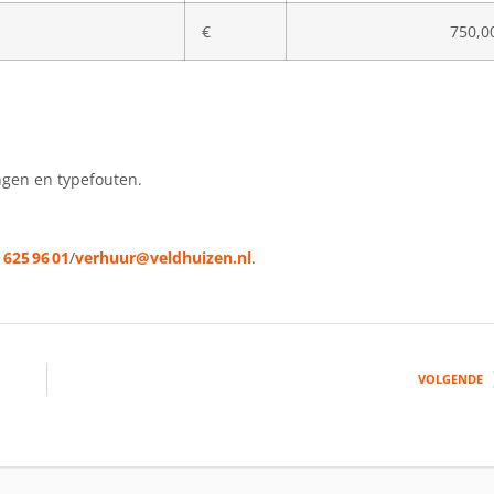
€
750,0
ngen en typefouten.
 625 96 01
/
verhuur@veldhuizen.nl
.
VOLGENDE