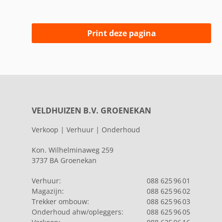
Print deze pagina
VELDHUIZEN B.V. GROENEKAN
Verkoop | Verhuur | Onderhoud
Kon. Wilhelminaweg 259
3737 BA Groenekan
Verhuur:
088 625 96 01
Magazijn:
088 625 96 02
Trekker ombouw:
088 625 96 03
Onderhoud ahw/opleggers:
088 625 96 05