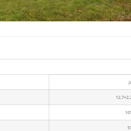
j
12,7×2,
10
5