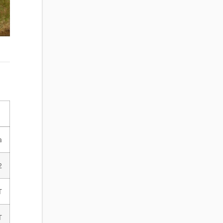
a
2
T
T