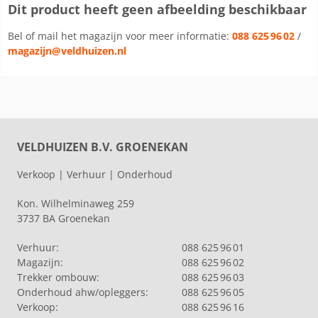
Dit product heeft geen afbeelding beschikbaar
Bel of mail het magazijn voor meer informatie:
088 625 96 02
/
magazijn@veldhuizen.nl
VELDHUIZEN B.V. GROENEKAN
Verkoop | Verhuur | Onderhoud
Kon. Wilhelminaweg 259
3737 BA Groenekan
Verhuur:
088 625 96 01
Magazijn:
088 625 96 02
Trekker ombouw:
088 625 96 03
Onderhoud ahw/opleggers:
088 625 96 05
Verkoop:
088 625 96 16