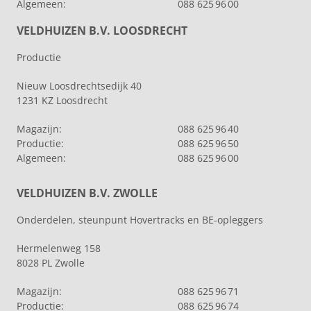
Algemeen:
088 625 96 00
VELDHUIZEN B.V. LOOSDRECHT
Productie
Nieuw Loosdrechtsedijk 40
1231 KZ Loosdrecht
Magazijn:
088 625 96 40
Productie:
088 625 96 50
Algemeen:
088 625 96 00
VELDHUIZEN B.V. ZWOLLE
Onderdelen, steunpunt Hovertracks en BE-opleggers
Hermelenweg 158
8028 PL Zwolle
Magazijn:
088 625 96 71
Productie:
088 625 96 74