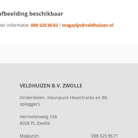
afbeelding beschikbaar
eer informatie:
088 625 96 02
/
magazijn@veldhuizen.nl
VELDHUIZEN B.V. ZWOLLE
Onderdelen, steunpunt Hovertracks en BE-
opleggers
Hermelenweg 158
8028 PL Zwolle
Magazijn:
088 625 96 71