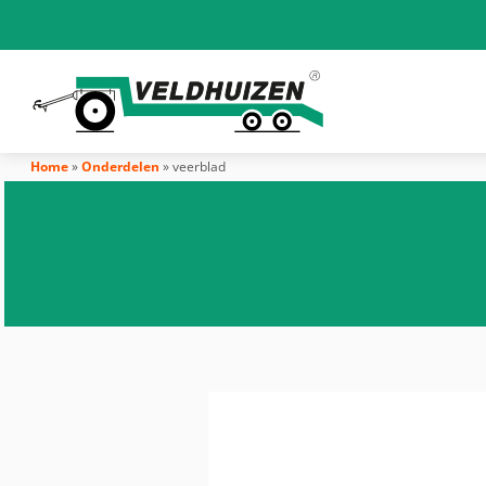
Home
»
Onderdelen
»
veerblad