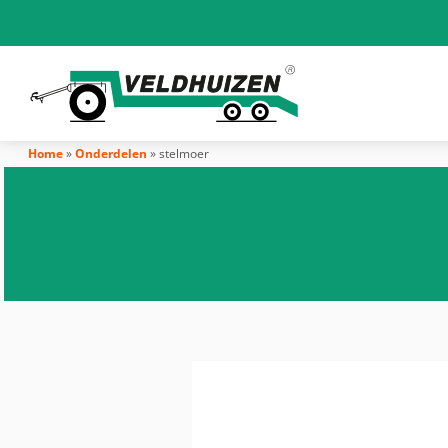
Home
»
Onderdelen
»
stelmoer