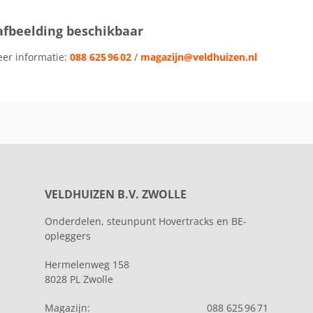
afbeelding beschikbaar
eer informatie:
088 625 96 02
/
magazijn@veldhuizen.nl
VELDHUIZEN B.V. ZWOLLE
Onderdelen, steunpunt Hovertracks en BE-
opleggers
Hermelenweg 158
8028 PL Zwolle
Magazijn:
088 625 96 71