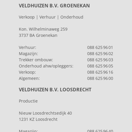
VELDHUIZEN B.V. GROENEKAN
Verkoop | Verhuur | Onderhoud
Kon. Wilhelminaweg 259
3737 BA Groenekan
Verhuur:
088 625 96 01
Magazijn:
088 625 96 02
Trekker ombouw:
088 625 96 03
Onderhoud ahw/opleggers:
088 625 96 05
Verkoop:
088 625 96 16
Algemeen:
088 625 96 00
VELDHUIZEN B.V. LOOSDRECHT
Productie
Nieuw Loosdrechtsedijk 40
1231 KZ Loosdrecht
Magazijn:
088 625 96 40