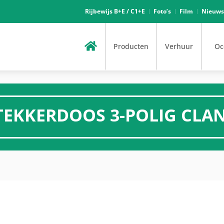
Rijbewijs B+E / C1+E
Foto’s
Film
Nieuws
Producten
Verhuur
Oc
TEKKERDOOS 3-POLIG CLA