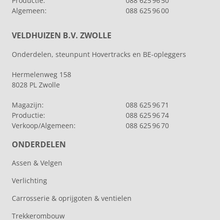
Productie:
088 625 96 50
Algemeen:
088 625 96 00
VELDHUIZEN B.V. ZWOLLE
Onderdelen, steunpunt Hovertracks en BE-opleggers
Hermelenweg 158
8028 PL Zwolle
Magazijn:
088 625 96 71
Productie:
088 625 96 74
Verkoop/Algemeen:
088 625 96 70
ONDERDELEN
Assen & Velgen
Verlichting
Carrosserie & oprijgoten & ventielen
Trekkerombouw