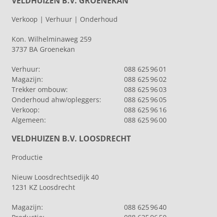
VELDHUIZEN B.V. GROENEKAN
Verkoop | Verhuur | Onderhoud
Kon. Wilhelminaweg 259
3737 BA Groenekan
Verhuur:
088 625 96 01
Magazijn:
088 625 96 02
Trekker ombouw:
088 625 96 03
Onderhoud ahw/opleggers:
088 625 96 05
Verkoop:
088 625 96 16
Algemeen:
088 625 96 00
VELDHUIZEN B.V. LOOSDRECHT
Productie
Nieuw Loosdrechtsedijk 40
1231 KZ Loosdrecht
Magazijn:
088 625 96 40