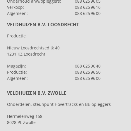
Onderhoud ahw/opleggers:
088 625 96 05
Verkoop:
088 625 96 16
Algemeen:
088 625 96 00
VELDHUIZEN B.V. LOOSDRECHT
Productie
Nieuw Loosdrechtsedijk 40
1231 KZ Loosdrecht
Magazijn:
088 625 96 40
Productie:
088 625 96 50
Algemeen:
088 625 96 00
VELDHUIZEN B.V. ZWOLLE
Onderdelen, steunpunt Hovertracks en BE-opleggers
Hermelenweg 158
8028 PL Zwolle