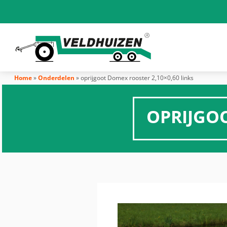
Home
»
Onderdelen
»
oprijgoot Domex rooster 2,10×0,60 links
OPRIJGOO