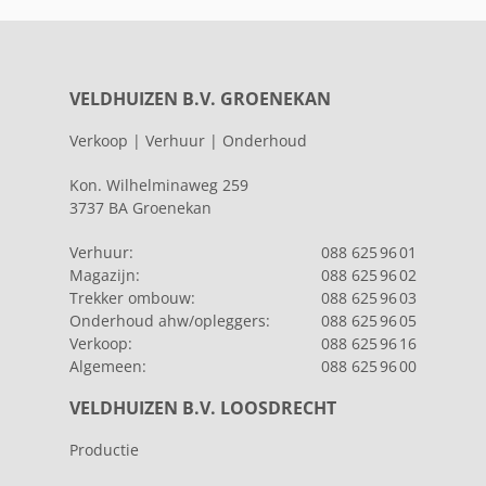
VELDHUIZEN B.V. GROENEKAN
Verkoop | Verhuur | Onderhoud
Kon. Wilhelminaweg 259
3737 BA Groenekan
Verhuur:
088 625 96 01
Magazijn:
088 625 96 02
Trekker ombouw:
088 625 96 03
Onderhoud ahw/opleggers:
088 625 96 05
Verkoop:
088 625 96 16
Algemeen:
088 625 96 00
VELDHUIZEN B.V. LOOSDRECHT
Productie