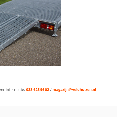
eer informatie:
088 625 96 02
/
magazijn@veldhuizen.nl