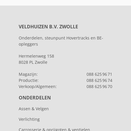
VELDHUIZEN B.V. ZWOLLE
Onderdelen, steunpunt Hovertracks en BE-
opleggers
Hermelenweg 158
8028 PL Zwolle
Magazijn:
088 625 96 71
Productie:
088 625 96 74
Verkoop/Algemeen:
088 625 96 70
ONDERDELEN
Assen & Velgen
Verlichting
Carrosserie & oprijgoten & ventielen