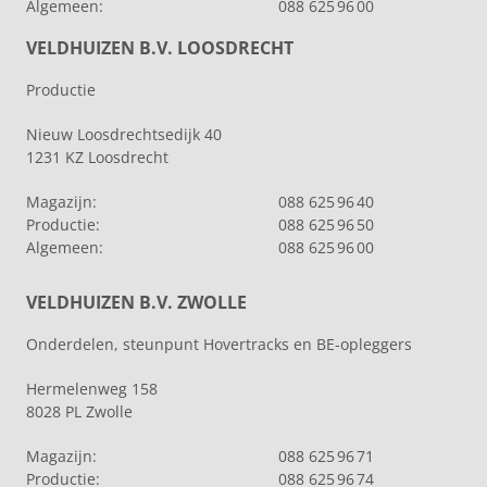
Algemeen:
088 625 96 00
VELDHUIZEN B.V. LOOSDRECHT
Productie
Nieuw Loosdrechtsedijk 40
1231 KZ Loosdrecht
Magazijn:
088 625 96 40
Productie:
088 625 96 50
Algemeen:
088 625 96 00
VELDHUIZEN B.V. ZWOLLE
Onderdelen, steunpunt Hovertracks en BE-opleggers
Hermelenweg 158
8028 PL Zwolle
Magazijn:
088 625 96 71
Productie:
088 625 96 74