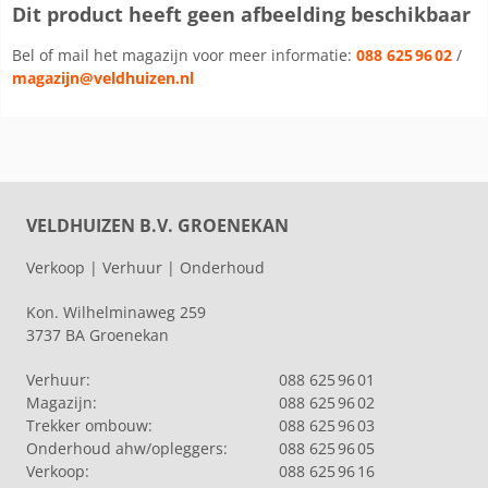
Dit product heeft geen afbeelding beschikbaar
Bel of mail het magazijn voor meer informatie:
088 625 96 02
/
magazijn@veldhuizen.nl
VELDHUIZEN B.V. GROENEKAN
Verkoop | Verhuur | Onderhoud
Kon. Wilhelminaweg 259
3737 BA Groenekan
Verhuur:
088 625 96 01
Magazijn:
088 625 96 02
Trekker ombouw:
088 625 96 03
Onderhoud ahw/opleggers:
088 625 96 05
Verkoop:
088 625 96 16