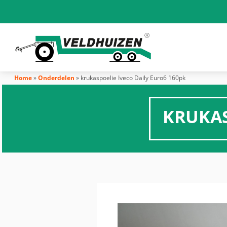
Home
»
Onderdelen
»
krukaspoelie Iveco Daily Euro6 160pk
KRUKAS