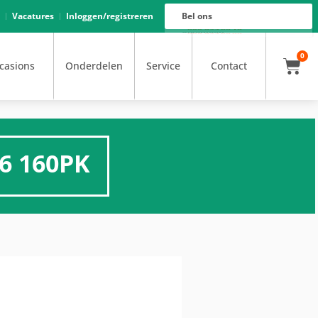
Verhuur
088 625 96 01
Magazijn
Vacatures
Inloggen/registreren
Bel ons
088 625 96 02
Onderhoud
088 625 96 05
Oprijwagens techniek
088 625 96 09
Bouwvoertuigen techniek
088 625 96 17
Trekker ombouw techniek
088 625 96 03
Verkoop
088 625 96 16
Algemeen
088 625 96 00
0
casions
Onderdelen
Service
Contact
6 160PK