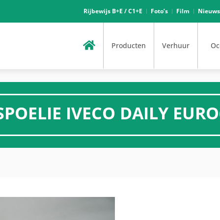
Rijbewijs B+E / C1+E
Foto’s
Film
Nieuws
Producten
Verhuur
Oc
POELIE IVECO DAILY EURO