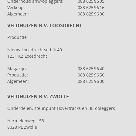
Onderhoud ahw/opleggers:
088 625 96 05
Verkoop:
088 625 96 16
Algemeen:
088 625 96 00
VELDHUIZEN B.V. LOOSDRECHT
Productie
Nieuw Loosdrechtsedijk 40
1231 KZ Loosdrecht
Magazijn:
088 625 96 40
Productie:
088 625 96 50
Algemeen:
088 625 96 00
VELDHUIZEN B.V. ZWOLLE
Onderdelen, steunpunt Hovertracks en BE-opleggers
Hermelenweg 158
8028 PL Zwolle