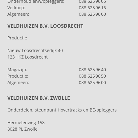
Onderhoud ahw/opleggers:
088 625 96 05
Verkoop:
088 625 96 16
Algemeen:
088 625 96 00
VELDHUIZEN B.V. LOOSDRECHT
Productie
Nieuw Loosdrechtsedijk 40
1231 KZ Loosdrecht
Magazijn:
088 625 96 40
Productie:
088 625 96 50
Algemeen:
088 625 96 00
VELDHUIZEN B.V. ZWOLLE
Onderdelen, steunpunt Hovertracks en BE-opleggers
Hermelenweg 158
8028 PL Zwolle