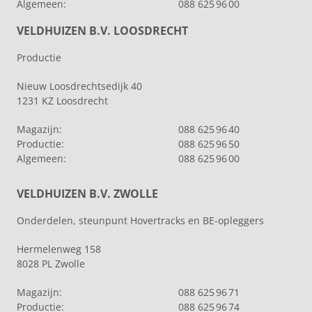
Algemeen:
088 625 96 00
VELDHUIZEN B.V. LOOSDRECHT
Productie
Nieuw Loosdrechtsedijk 40
1231 KZ Loosdrecht
Magazijn:
088 625 96 40
Productie:
088 625 96 50
Algemeen:
088 625 96 00
VELDHUIZEN B.V. ZWOLLE
Onderdelen, steunpunt Hovertracks en BE-opleggers
Hermelenweg 158
8028 PL Zwolle
Magazijn:
088 625 96 71
Productie:
088 625 96 74