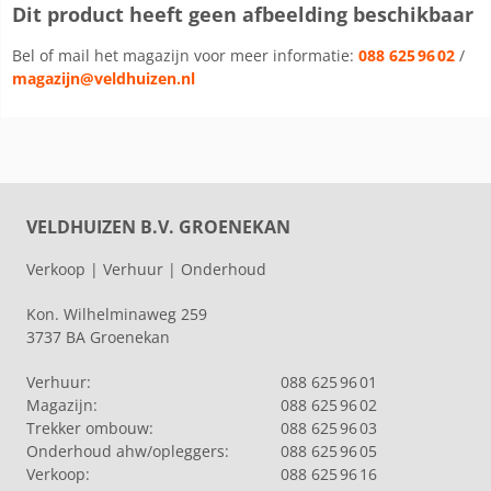
Dit product heeft geen afbeelding beschikbaar
Bel of mail het magazijn voor meer informatie:
088 625 96 02
/
magazijn@veldhuizen.nl
VELDHUIZEN B.V. GROENEKAN
Verkoop | Verhuur | Onderhoud
Kon. Wilhelminaweg 259
3737 BA Groenekan
Verhuur:
088 625 96 01
Magazijn:
088 625 96 02
Trekker ombouw:
088 625 96 03
Onderhoud ahw/opleggers:
088 625 96 05
Verkoop:
088 625 96 16