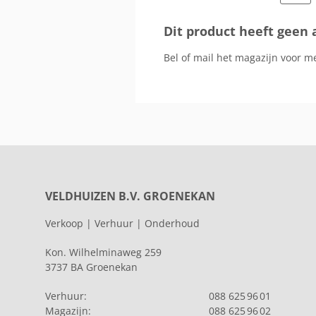
Dit product heeft geen 
Bel of mail het magazijn voor m
VELDHUIZEN B.V. GROENEKAN
Verkoop | Verhuur | Onderhoud
Kon. Wilhelminaweg 259
3737 BA Groenekan
Verhuur:
088 625 96 01
Magazijn:
088 625 96 02