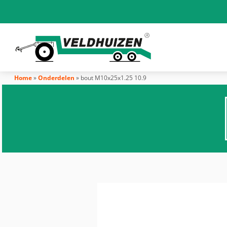
Home
»
Onderdelen
»
bout M10x25x1.25 10.9