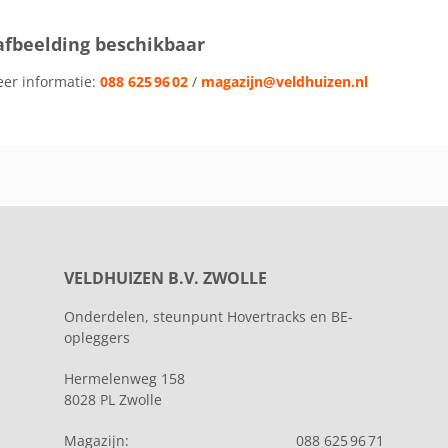
afbeelding beschikbaar
eer informatie:
088 625 96 02
/
magazijn@veldhuizen.nl
VELDHUIZEN B.V. ZWOLLE
Onderdelen, steunpunt Hovertracks en BE-
opleggers
Hermelenweg 158
8028 PL Zwolle
Magazijn:
088 625 96 71