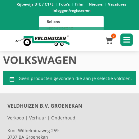
Rijbewijs B+E / C1+E
Foto’s
Film
Nieuws
Vacatures
Inloggen/registreren
Verhuur
088 625 96 01
Magazijn
Bel ons
088 625 96 02
Onderhoud
088 625 96 05
Oprijwagens techniek
088 625 96 09
Bouwvoertuigen techniek
088 625 96 17
Trekker ombouw techniek
088 625 96 03
Verkoop
088 625 96 16
Algemeen
088 625 96 00
0
VOLKSWAGEN
Geen producten gevonden die aan je selectie voldoen.
VELDHUIZEN B.V. GROENEKAN
Verkoop | Verhuur | Onderhoud
Kon. Wilhelminaweg 259
3737 BA Groenekan