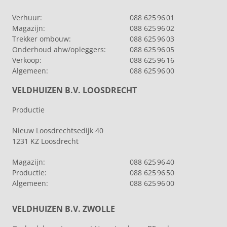
Verhuur:
088 625 96 01
Magazijn:
088 625 96 02
Trekker ombouw:
088 625 96 03
Onderhoud ahw/opleggers:
088 625 96 05
Verkoop:
088 625 96 16
Algemeen:
088 625 96 00
VELDHUIZEN B.V. LOOSDRECHT
Productie
Nieuw Loosdrechtsedijk 40
1231 KZ Loosdrecht
Magazijn:
088 625 96 40
Productie:
088 625 96 50
Algemeen:
088 625 96 00
VELDHUIZEN B.V. ZWOLLE