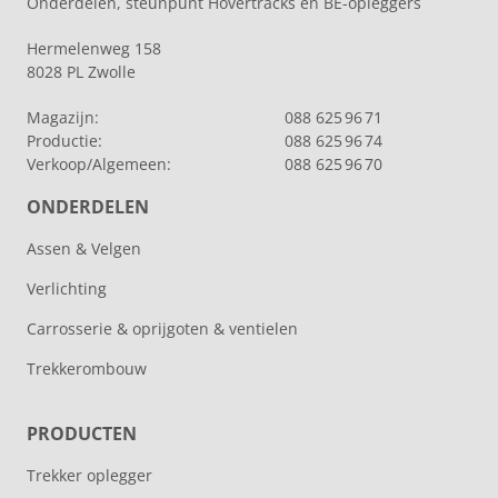
Onderdelen, steunpunt Hovertracks en BE-opleggers
Hermelenweg 158
8028 PL Zwolle
Magazijn:
088 625 96 71
Productie:
088 625 96 74
Verkoop/Algemeen:
088 625 96 70
ONDERDELEN
Assen & Velgen
Verlichting
Carrosserie & oprijgoten & ventielen
Trekkerombouw
PRODUCTEN
Trekker oplegger