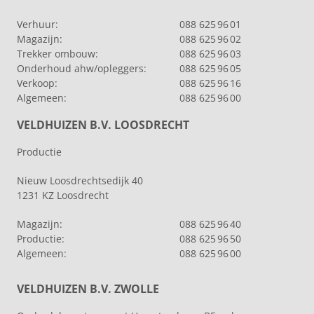
Verhuur:
088 625 96 01
Magazijn:
088 625 96 02
Trekker ombouw:
088 625 96 03
Onderhoud ahw/opleggers:
088 625 96 05
Verkoop:
088 625 96 16
Algemeen:
088 625 96 00
VELDHUIZEN B.V. LOOSDRECHT
Productie
Nieuw Loosdrechtsedijk 40
1231 KZ Loosdrecht
Magazijn:
088 625 96 40
Productie:
088 625 96 50
Algemeen:
088 625 96 00
VELDHUIZEN B.V. ZWOLLE