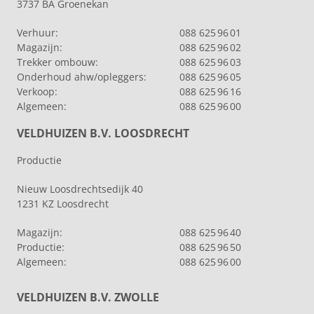
3737 BA Groenekan
Verhuur:
088 625 96 01
Magazijn:
088 625 96 02
Trekker ombouw:
088 625 96 03
Onderhoud ahw/opleggers:
088 625 96 05
Verkoop:
088 625 96 16
Algemeen:
088 625 96 00
VELDHUIZEN B.V. LOOSDRECHT
Productie
Nieuw Loosdrechtsedijk 40
1231 KZ Loosdrecht
Magazijn:
088 625 96 40
Productie:
088 625 96 50
Algemeen:
088 625 96 00
VELDHUIZEN B.V. ZWOLLE