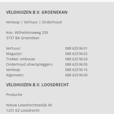
VELDHUIZEN B.V. GROENEKAN
Verkoop | Verhuur | Onderhoud
Kon. Wilhelminaweg 259
3737 BA Groenekan
Verhuur:
088 625 96 01
Magazijn:
088 625 96 02
Trekker ombouw:
088 625 96 03
Onderhoud ahw/opleggers:
088 625 96 05
Verkoop:
088 625 96 16
Algemeen:
088 625 96 00
VELDHUIZEN B.V. LOOSDRECHT
Productie
Nieuw Loosdrechtsedijk 40
1231 KZ Loosdrecht