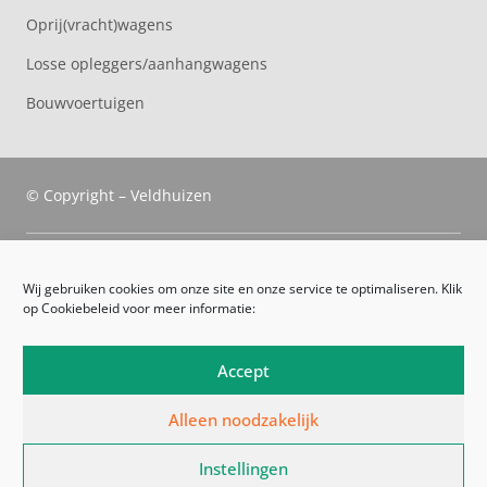
Oprij(vracht)wagens
Losse opleggers/aanhangwagens
Bouwvoertuigen
© Copyright – Veldhuizen
Veldhuizen Trucks
Wij gebruiken cookies om onze site en onze service te optimaliseren. Klik
op Cookiebeleid voor meer informatie:
Route
Leveringsvoorwaarden
Accept
Algemene voorwaarden
Alleen noodzakelijk
Privacyverklaring
Instellingen
Cookiebeleid