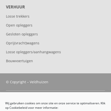
VERHUUR
Losse trekkers
Open opleggers
Gesloten opleggers
Oprij(vracht)wagens
Losse opleggers/aanhangwagens
Bouwvoertuigen
© Copyright – Veldhuizen
Veldhuizen Trucks
Wij gebruiken cookies om onze site en onze service te optimaliseren. Klik
op Cookiebeleid voor meer informatie:
Route