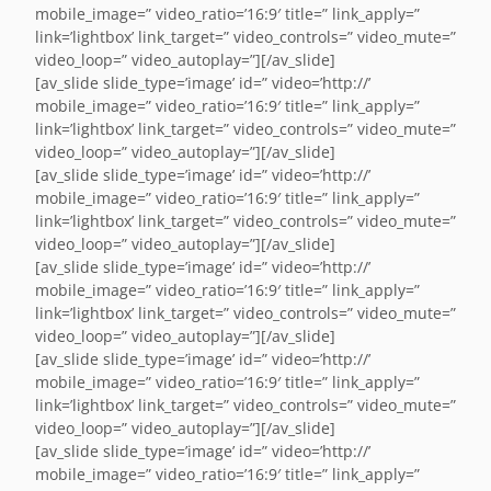
mobile_image=” video_ratio=’16:9′ title=” link_apply=”
link=’lightbox’ link_target=” video_controls=” video_mute=”
video_loop=” video_autoplay=”][/av_slide]
[av_slide slide_type=’image’ id=” video=’http://’
mobile_image=” video_ratio=’16:9′ title=” link_apply=”
link=’lightbox’ link_target=” video_controls=” video_mute=”
video_loop=” video_autoplay=”][/av_slide]
[av_slide slide_type=’image’ id=” video=’http://’
mobile_image=” video_ratio=’16:9′ title=” link_apply=”
link=’lightbox’ link_target=” video_controls=” video_mute=”
video_loop=” video_autoplay=”][/av_slide]
[av_slide slide_type=’image’ id=” video=’http://’
mobile_image=” video_ratio=’16:9′ title=” link_apply=”
link=’lightbox’ link_target=” video_controls=” video_mute=”
video_loop=” video_autoplay=”][/av_slide]
[av_slide slide_type=’image’ id=” video=’http://’
mobile_image=” video_ratio=’16:9′ title=” link_apply=”
link=’lightbox’ link_target=” video_controls=” video_mute=”
video_loop=” video_autoplay=”][/av_slide]
[av_slide slide_type=’image’ id=” video=’http://’
mobile_image=” video_ratio=’16:9′ title=” link_apply=”