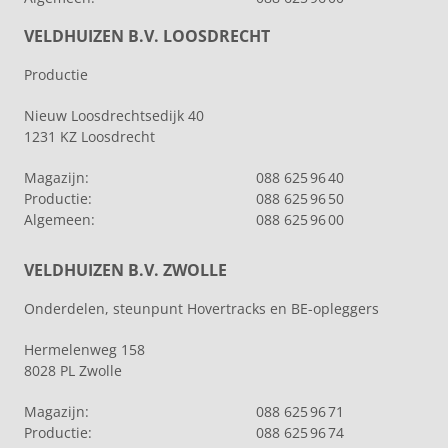
VELDHUIZEN B.V. LOOSDRECHT
Productie
Nieuw Loosdrechtsedijk 40
1231 KZ Loosdrecht
Magazijn:
088 625 96 40
Productie:
088 625 96 50
Algemeen:
088 625 96 00
VELDHUIZEN B.V. ZWOLLE
Onderdelen, steunpunt Hovertracks en BE-opleggers
Hermelenweg 158
8028 PL Zwolle
Magazijn:
088 625 96 71
Productie:
088 625 96 74