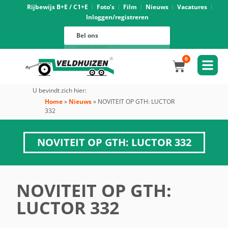
Rijbewijs B+E / C1+E
Foto’s
Film
Nieuws
Vacatures
Inloggen/registreren
Verhuur
088 625 96 01
Magazijn
Bel ons
088 625 96 02
Onderhoud
088 625 96 05
Oprijwagens techniek
088 625 96 09
Bouwvoertuigen techniek
088 625 96 17
Trekker ombouw techniek
088 625 96 03
Verkoop
088 625 96 16
Algemeen
088 625 96 00
0
U bevindt zich hier:
Home
»
Nieuws
»
NOVITEIT OP GTH: LUCTOR
332
NOVITEIT OP GTH: LUCTOR 332
NOVITEIT OP GTH:
LUCTOR 332