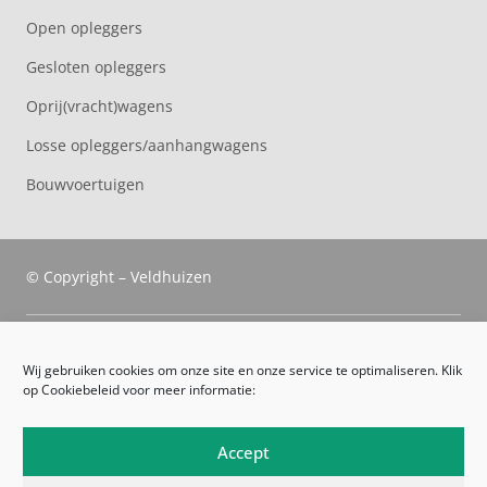
Open opleggers
Gesloten opleggers
Oprij(vracht)wagens
Losse opleggers/aanhangwagens
Bouwvoertuigen
© Copyright – Veldhuizen
Veldhuizen Trucks
Wij gebruiken cookies om onze site en onze service te optimaliseren. Klik
op Cookiebeleid voor meer informatie:
Route
Leveringsvoorwaarden
Accept
Algemene voorwaarden