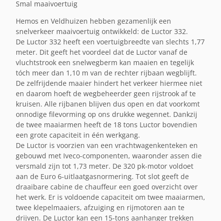
Smal maaivoertuig
Hemos en Veldhuizen hebben gezamenlijk een
snelverkeer maaivoertuig ontwikkeld: de Luctor 332.
De Luctor 332 heeft een voertuigbreedte van slechts 1,77
meter. Dit geeft het voordeel dat de Luctor vanaf de
vluchtstrook een snelwegberm kan maaien en tegelijk
tóch meer dan 1,10 m van de rechter rijbaan wegblijft.
De zelfrijdende maaier hindert het verkeer hiermee niet
en daarom hoeft de wegbeheerder geen rijstrook af te
kruisen. Alle rijbanen blijven dus open en dat voorkomt
onnodige filevorming op ons drukke wegennet. Dankzij
de twee maaiarmen heeft de 18 tons Luctor bovendien
een grote capaciteit in één werkgang.
De Luctor is voorzien van een vrachtwagenkenteken en
gebouwd met Iveco-componenten, waaronder assen die
versmald zijn tot 1,73 meter. De 320 pk-motor voldoet
aan de Euro 6-uitlaatgasnormering. Tot slot geeft de
draaibare cabine de chauffeur een goed overzicht over
het werk. Er is voldoende capaciteit om twee maaiarmen,
twee klepelmaaiers, afzuiging en rijmotoren aan te
drijven. De Luctor kan een 15-tons aanhanger trekken