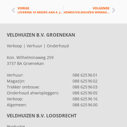
VORIGE
VOLGENDE
LEVERING 10 MIXERS AAN A. JANSEN B.V.
HEMOS/VELDHUIZEN WINNAAR PUBLIEKSPRIJS GOUDEN KLAVERTJE VIER 2019
VELDHUIZEN B.V. GROENEKAN
Verkoop | Verhuur | Onderhoud
Kon. Wilhelminaweg 259
3737 BA Groenekan
Verhuur:
088 625 96 01
Magazijn:
088 625 96 02
Trekker ombouw:
088 625 96 03
Onderhoud ahw/opleggers:
088 625 96 05
Verkoop:
088 625 96 16
Algemeen:
088 625 96 00
VELDHUIZEN B.V. LOOSDRECHT
Productie