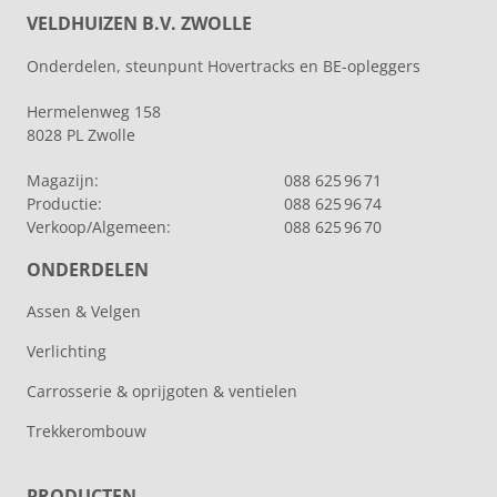
VELDHUIZEN B.V. ZWOLLE
Onderdelen, steunpunt Hovertracks en BE-opleggers
Hermelenweg 158
8028 PL Zwolle
Magazijn:
088 625 96 71
Productie:
088 625 96 74
Verkoop/Algemeen:
088 625 96 70
ONDERDELEN
Assen & Velgen
Verlichting
Carrosserie & oprijgoten & ventielen
Trekkerombouw
PRODUCTEN