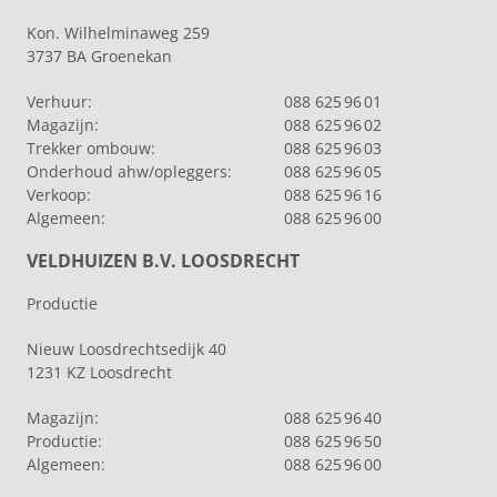
Kon. Wilhelminaweg 259
3737 BA Groenekan
Verhuur:
088 625 96 01
Magazijn:
088 625 96 02
Trekker ombouw:
088 625 96 03
Onderhoud ahw/opleggers:
088 625 96 05
Verkoop:
088 625 96 16
Algemeen:
088 625 96 00
VELDHUIZEN B.V. LOOSDRECHT
Productie
Nieuw Loosdrechtsedijk 40
1231 KZ Loosdrecht
Magazijn:
088 625 96 40
Productie:
088 625 96 50
Algemeen:
088 625 96 00