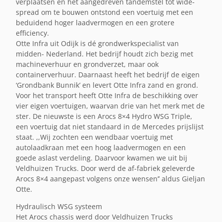
verplaatsen en het aangedreven tandemstel tot wide-
spread om te bouwen ontstond een voertuig met een
beduidend hoger laadvermogen en een grotere
efficiency.
Otte Infra uit Odijk is dé grondwerkspecialist van
midden- Nederland. Het bedrijf houdt zich bezig met
machineverhuur en grondverzet, maar ook
containerverhuur. Daarnaast heeft het bedrijf de eigen
‘Grondbank Bunnik’ en levert Otte Infra zand en grond.
Voor het transport heeft Otte Infra de beschikking over
vier eigen voertuigen, waarvan drie van het merk met de
ster. De nieuwste is een Arocs 8×4 Hydro WSG Triple,
een voertuig dat niet standaard in de Mercedes prijslijst
staat. ,,Wij zochten een wendbaar voertuig met
autolaadkraan met een hoog laadvermogen en een
goede aslast verdeling. Daarvoor kwamen we uit bij
Veldhuizen Trucks. Door werd de af-fabriek geleverde
Arocs 8×4 aangepast volgens onze wensen’’ aldus Gieljan
Otte.
Hydraulisch WSG systeem
Het Arocs chassis werd door Veldhuizen Trucks