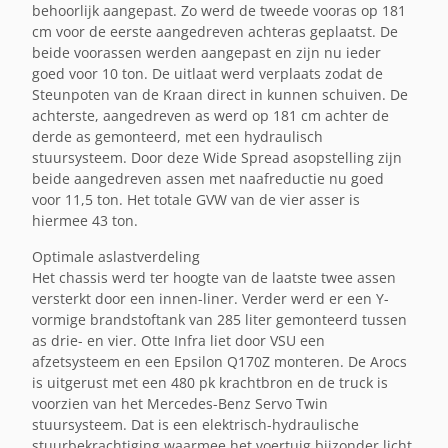
behoorlijk aangepast. Zo werd de tweede vooras op 181
cm voor de eerste aangedreven achteras geplaatst. De
beide voorassen werden aangepast en zijn nu ieder
goed voor 10 ton. De uitlaat werd verplaats zodat de
Steunpoten van de Kraan direct in kunnen schuiven. De
achterste, aangedreven as werd op 181 cm achter de
derde as gemonteerd, met een hydraulisch
stuursysteem. Door deze Wide Spread asopstelling zijn
beide aangedreven assen met naafreductie nu goed
voor 11,5 ton. Het totale GVW van de vier asser is
hiermee 43 ton.
Optimale aslastverdeling
Het chassis werd ter hoogte van de laatste twee assen
versterkt door een innen-liner. Verder werd er een Y-
vormige brandstoftank van 285 liter gemonteerd tussen
as drie- en vier. Otte Infra liet door VSU een
afzetsysteem en een Epsilon Q170Z monteren. De Arocs
is uitgerust met een 480 pk krachtbron en de truck is
voorzien van het Mercedes-Benz Servo Twin
stuursysteem. Dat is een elektrisch-hydraulische
stuurbekrachtiging waarmee het voertuig bijzonder licht