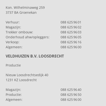
Kon. Wilhelminaweg 259
3737 BA Groenekan
Verhuur:
088 625 96 01
Magazijn:
088 625 96 02
Trekker ombouw:
088 625 96 03
Onderhoud ahw/opleggers:
088 625 96 05
Verkoop:
088 625 96 16
Algemeen:
088 625 96 00
VELDHUIZEN B.V. LOOSDRECHT
Productie
Nieuw Loosdrechtsedijk 40
1231 KZ Loosdrecht
Magazijn:
088 625 96 40
Productie:
088 625 96 50
Algemeen:
088 625 96 00