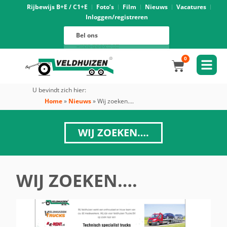
Rijbewijs B+E / C1+E
Foto’s
Film
Nieuws
Vacatures
Inloggen/registreren
Verhuur
088 625 96 01
Magazijn
Bel ons
088 625 96 02
Onderhoud
088 625 96 05
Oprijwagens techniek
088 625 96 09
Bouwvoertuigen techniek
088 625 96 17
Trekker ombouw techniek
088 625 96 03
Verkoop
088 625 96 16
Algemeen
088 625 96 00
0
U bevindt zich hier:
Home
»
Nieuws
»
Wij zoeken….
WIJ ZOEKEN….
WIJ ZOEKEN….