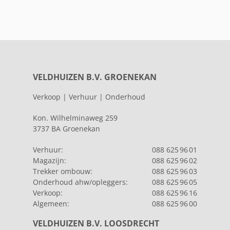
VELDHUIZEN B.V. GROENEKAN
Verkoop | Verhuur | Onderhoud
Kon. Wilhelminaweg 259
3737 BA Groenekan
Verhuur:
088 625 96 01
Magazijn:
088 625 96 02
Trekker ombouw:
088 625 96 03
Onderhoud ahw/opleggers:
088 625 96 05
Verkoop:
088 625 96 16
Algemeen:
088 625 96 00
VELDHUIZEN B.V. LOOSDRECHT