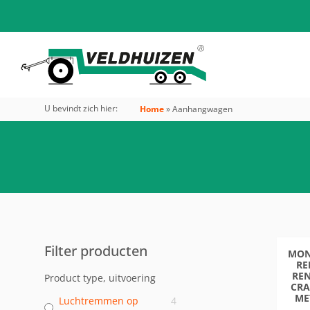
U bevindt zich hier:
Home
»
Aanhangwagen
Filter producten
MON
RE
RE
Product type, uitvoering
CRA
ME
Luchtremmen op
4