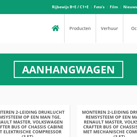
Rijbewijs B+E / C1+E
Foto’s
Film
Nieuws
Producten
Verhuur
Oc
AANHANGWAGEN
TEREN 2-LEIDING DRUKLUCHT
MONTEREN 2-LEIDING D
MSYSTEEM OP EEN MAN TGE,
REMSYSTEEM OP EEN M
NAULT MASTER, VOLKSWAGEN
RENAULT MASTER, VOL
FTER BUS OF CHASSIS CABINE
CRAFTER BUS OF CHASSI
T ELEKTRISCHE COMPRESSOR
MET MECHANISCHE COM
(3,5T)
(3,5T)