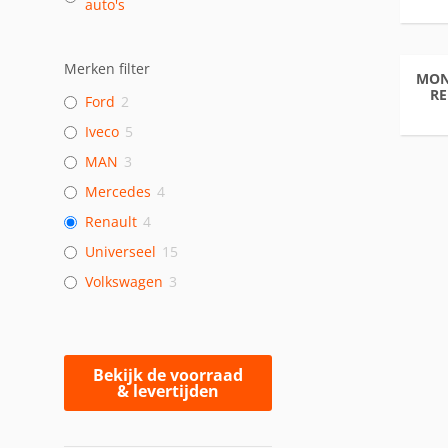
auto's
Merken filter
MON
RE
Ford
2
Iveco
5
MAN
3
Mercedes
4
Renault
4
Universeel
15
Volkswagen
3
Bekijk de voorraad
& levertijden