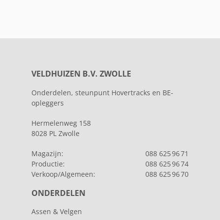
VELDHUIZEN B.V. ZWOLLE
Onderdelen, steunpunt Hovertracks en BE-
opleggers
Hermelenweg 158
8028 PL Zwolle
Magazijn:
088 625 96 71
Productie:
088 625 96 74
Verkoop/Algemeen:
088 625 96 70
ONDERDELEN
Assen & Velgen