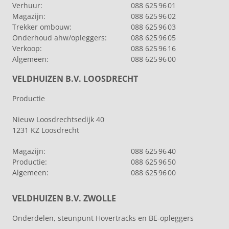
Verhuur:
088 625 96 01
Magazijn:
088 625 96 02
Trekker ombouw:
088 625 96 03
Onderhoud ahw/opleggers:
088 625 96 05
Verkoop:
088 625 96 16
Algemeen:
088 625 96 00
VELDHUIZEN B.V. LOOSDRECHT
Productie
Nieuw Loosdrechtsedijk 40
1231 KZ Loosdrecht
Magazijn:
088 625 96 40
Productie:
088 625 96 50
Algemeen:
088 625 96 00
VELDHUIZEN B.V. ZWOLLE
Onderdelen, steunpunt Hovertracks en BE-opleggers